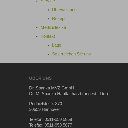
Service
Überweisung
Rezept
Medizinlexika
Kontakt
Lage
So erreichen Sie uns
ÜBER UNS
Dr. Spanka MVZ GmbH
Dr. M. Spanka Hautfacharzt (angest., Ltd.)
Podbielskistr. 370
30659 Hannover
Telefon: 0511-959 5858
Telefax: 0511-959 5877