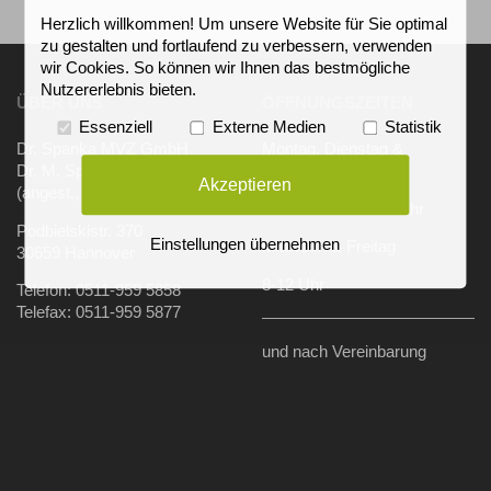
Herzlich willkommen! Um unsere Website für Sie optimal
zu gestalten und fortlaufend zu verbessern, verwenden
wir Cookies. So können wir Ihnen das bestmögliche
Nutzererlebnis bieten.
ÜBER UNS
ÖFFNUNGSZEITEN
Essenziell
Externe Medien
Statistik
Dr. Spanka MVZ GmbH
Montag, Dienstag &
Dr. M. Spanka Hautfacharzt
Donnerstag
Akzeptieren
(angest., Ltd.)
8-12 Uhr & 15-17 Uhr
Podbielskistr. 370
Einstellungen übernehmen
Mittwoch & Freitag
30659 Hannover
8-12 Uhr
Telefon: 0511-959 5858
Telefax: 0511-959 5877
und nach Vereinbarung