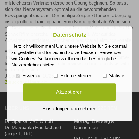
mit leichteren Varianten derselben Übung beginnen. So passt
sich das Nervensystem optimal an die bevorstehenden
Bewegungsabläufe an. Der richtige Zeitpunkt für den Übergang
ins eigentliche Training hängt vom Körpergefühl ab. Wenn sich
die Bewegungen flüssig und koordiniert anfühlen und ein leichter
Datenschutz
Schweißfilm entsteht, ist der Körper bereit. Wer auf das
Aufwärmen verzichtet, verschenkt messbare Leistungsvorteile.
Herzlich willkommen! Um unsere Website für Sie optimal
Wilson, C.J. et al.:
zu gestalten und fortlaufend zu verbessern, verwenden
The effect of muscle warm-up on voluntary and evoked force-
wir Cookies. So können wir Ihnen das bestmögliche
time parameters: A systematic review and meta-analysis with
Nutzererlebnis bieten.
meta-regression
Essenziell
Externe Medien
Statistik
J Sport Health Sci 10/25
Zurück zur Übersicht
Akzeptieren
ÜBER UNS
ÖFFNUNGSZEITEN
Einstellungen übernehmen
Dr. Spanka MVZ GmbH
Montag, Dienstag &
Dr. M. Spanka Hautfacharzt
Donnerstag
(angest., Ltd.)
8-12 Uhr & 15-17 Uhr