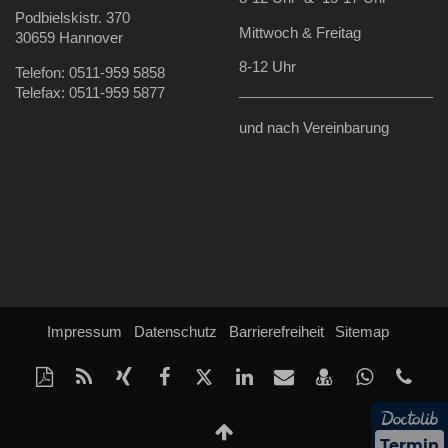
Podbielskistr. 370
Mittwoch & Freitag
30659 Hannover
8-12 Uhr
Telefon: 0511-959 5858
Telefax: 0511-959 5877
und nach Vereinbarung
Impressum
Datenschutz
Barrierefreiheit
Sitemap
Diese
RSS-
Auf
Auf
Auf
Auf
Per
vCard
Auf
tel:
Seite
Feed
Xing
Facebook
Twitter
LinkedIn
Mail
speichern
Whatsap
959
als
mitteilen
teilen
teilen
teilen
empfehlen
teilen
585
Nach
PDF
oben
Termin
drucken